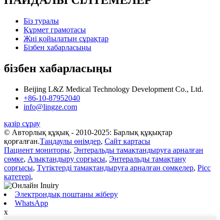
ПАЙДАЛЫ СІЛТЕМЕЛЕР
Біз туралы
Құрмет грамотасы
Жиі қойылатын сұрақтар
Бізбен хабарласыңы
бізбен хабарласыңы
Beijing L&Z Medical Technology Development Co., Ltd.
+86-10-87952040
info@lingze.com
қазір сұрау
© Авторлық құқық - 2010-2025: Барлық құқықтар
қорғалған.
Таңдаулы өнімдер
,
Сайт картасы
Пациент мониторы
,
Энтеральды тамақтандыруға арналған
сөмке
,
Азықтандыру сорғысы
,
Энтеральды тамақтану
сорғысы
,
Түтіктерді тамақтандыруға арналған сөмкелер
,
Picc
катетері
,
Электрондық поштаны жіберу
WhatsApp
x