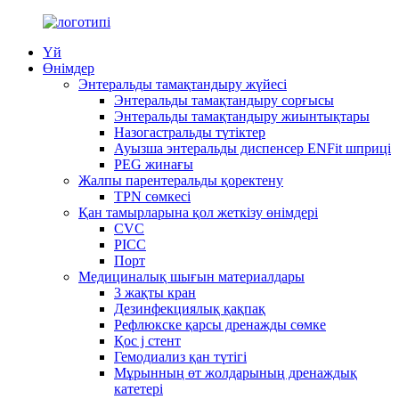
Үй
Өнімдер
Энтеральды тамақтандыру жүйесі
Энтеральды тамақтандыру сорғысы
Энтеральды тамақтандыру жиынтықтары
Назогастральды түтіктер
Ауызша энтеральды диспенсер ENFit шприці
PEG жинағы
Жалпы парентеральды қоректену
TPN сөмкесі
Қан тамырларына қол жеткізу өнімдері
CVC
PICC
Порт
Медициналық шығын материалдары
3 жақты кран
Дезинфекциялық қақпақ
Рефлюкске қарсы дренажды сөмке
Қос j стент
Гемодиализ қан түтігі
Мұрынның өт жолдарының дренаждық
катетері