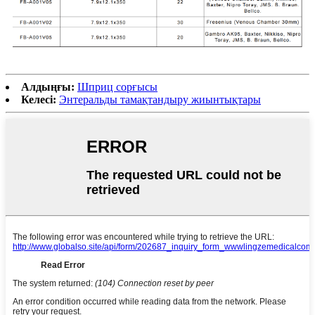
Алдыңғы:
Шприц сорғысы
Келесі:
Энтеральды тамақтандыру жиынтықтары