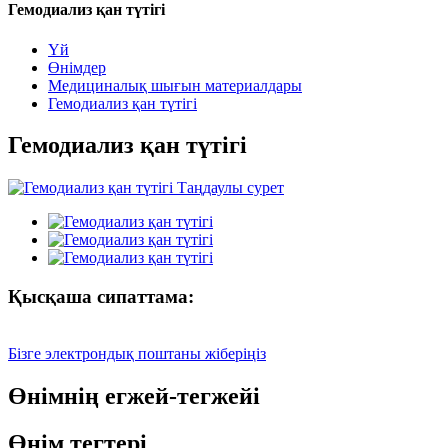
Гемодиализ қан түтігі
Үй
Өнімдер
Медициналық шығын материалдары
Гемодиализ қан түтігі
Гемодиализ қан түтігі
Қысқаша сипаттама:
Бізге электрондық поштаны жіберіңіз
Өнімнің егжей-тегжейі
Өнім тегтері