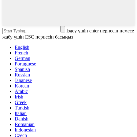
Іздеу үшін enter пернесін немесе
жабу үшін ESC пернесін басыңыз
English
French
German
Portuguese
Spanish
Russian
Japanese
Korean
Arabic
Irish
Greek
Turkish
Italian
Danish
Romanian
Indonesian
Czech