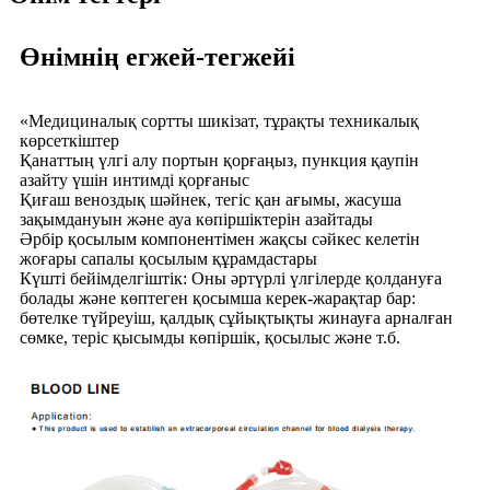
Өнімнің егжей-тегжейі
«Медициналық сортты шикізат, тұрақты техникалық
көрсеткіштер
Қанаттың үлгі алу портын қорғаңыз, пункция қаупін
азайту үшін интимді қорғаныс
Қиғаш веноздық шәйнек, тегіс қан ағымы, жасуша
зақымдануын және ауа көпіршіктерін азайтады
Әрбір қосылым компонентімен жақсы сәйкес келетін
жоғары сапалы қосылым құрамдастары
Күшті бейімделгіштік: Оны әртүрлі үлгілерде қолдануға
болады және көптеген қосымша керек-жарақтар бар:
бөтелке түйреуіш, қалдық сұйықтықты жинауға арналған
сөмке, теріс қысымды көпіршік, қосылыс және т.б.