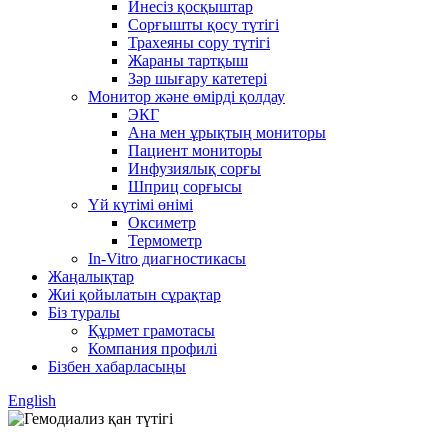
Инесіз қосқыштар
Сорғышты қосу түтігі
Трахеяны сору түтігі
Жараны тартқыш
Зәр шығару катетері
Монитор және өмірді қолдау
ЭКГ
Ана мен ұрықтың мониторы
Пациент мониторы
Инфузиялық сорғы
Шприц сорғысы
Үй күтімі өнімі
Оксиметр
Термометр
In-Vitro диагностикасы
Жаңалықтар
Жиі қойылатын сұрақтар
Біз туралы
Құрмет грамотасы
Компания профилі
Бізбен хабарласыңы
English