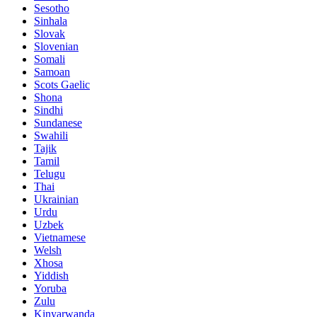
Sesotho
Sinhala
Slovak
Slovenian
Somali
Samoan
Scots Gaelic
Shona
Sindhi
Sundanese
Swahili
Tajik
Tamil
Telugu
Thai
Ukrainian
Urdu
Uzbek
Vietnamese
Welsh
Xhosa
Yiddish
Yoruba
Zulu
Kinyarwanda