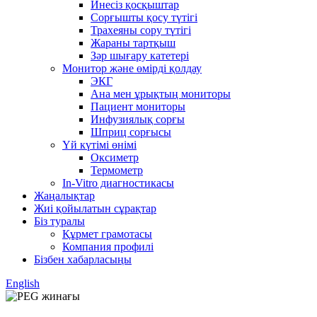
Инесіз қосқыштар
Сорғышты қосу түтігі
Трахеяны сору түтігі
Жараны тартқыш
Зәр шығару катетері
Монитор және өмірді қолдау
ЭКГ
Ана мен ұрықтың мониторы
Пациент мониторы
Инфузиялық сорғы
Шприц сорғысы
Үй күтімі өнімі
Оксиметр
Термометр
In-Vitro диагностикасы
Жаңалықтар
Жиі қойылатын сұрақтар
Біз туралы
Құрмет грамотасы
Компания профилі
Бізбен хабарласыңы
English