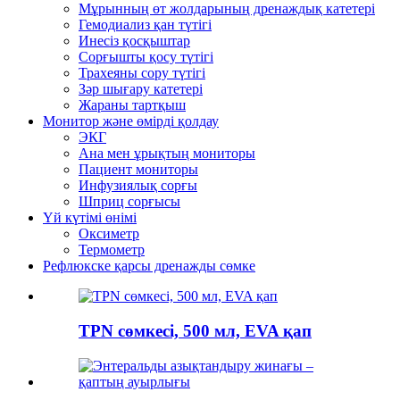
Мұрынның өт жолдарының дренаждық катетері
Гемодиализ қан түтігі
Инесіз қосқыштар
Сорғышты қосу түтігі
Трахеяны сору түтігі
Зәр шығару катетері
Жараны тартқыш
Монитор және өмірді қолдау
ЭКГ
Ана мен ұрықтың мониторы
Пациент мониторы
Инфузиялық сорғы
Шприц сорғысы
Үй күтімі өнімі
Оксиметр
Термометр
Рефлюкске қарсы дренажды сөмке
TPN сөмкесі, 500 мл, EVA қап