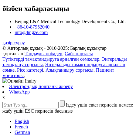
бізбен хабарласыңы
Beijing L&Z Medical Technology Development Co., Ltd.
+86-10-87952040
info@lingze.com
қазір сұрау
© Авторлық құқық - 2010-2025: Барлық құқықтар
қорғалған.
Таңдаулы өнімдер
,
Сайт картасы
Түтіктерді тамақтандыруға арналған сөмкелер
,
Энтеральды
тамақтану сорғысы
,
Энтеральды тамақтандыруға арналған
сөмке
,
Picc катетері
,
Азықтандыру сорғысы
,
Пациент
мониторы
,
Электрондық поштаны жіберу
WhatsApp
x
Іздеу үшін enter пернесін немесе
жабу үшін ESC пернесін басыңыз
English
French
German