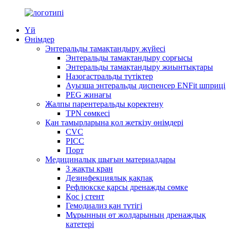
Үй
Өнімдер
Энтеральды тамақтандыру жүйесі
Энтеральды тамақтандыру сорғысы
Энтеральды тамақтандыру жиынтықтары
Назогастральды түтіктер
Ауызша энтеральды диспенсер ENFit шприці
PEG жинағы
Жалпы парентеральды қоректену
TPN сөмкесі
Қан тамырларына қол жеткізу өнімдері
CVC
PICC
Порт
Медициналық шығын материалдары
3 жақты кран
Дезинфекциялық қақпақ
Рефлюкске қарсы дренажды сөмке
Қос j стент
Гемодиализ қан түтігі
Мұрынның өт жолдарының дренаждық
катетері