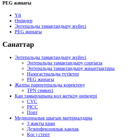
PEG жинағы
Үй
Өнімдер
Энтеральды тамақтандыру жүйесі
PEG жинағы
Санаттар
Энтеральды тамақтандыру жүйесі
Энтеральды тамақтандыру сорғысы
Энтеральды тамақтандыру жиынтықтары
Назогастральды түтіктер
PEG жинағы
Жалпы парентеральды қоректену
TPN сөмкесі
Қан тамырларына қол жеткізу өнімдері
CVC
PICC
Порт
Медициналық шығын материалдары
3 жақты кран
Дезинфекциялық қақпақ
Қос j стент