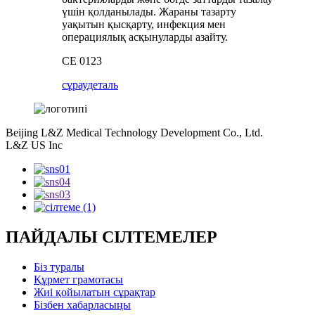
үшін қолданылады. Жараны тазарту
уақытын қысқарту, инфекция мен
операциялық асқынуларды азайту.
CE 0123
сұрау
деталь
Beijing L&Z Medical Technology Development Co., Ltd.
L&Z US Inc
ПАЙДАЛЫ СІЛТЕМЕЛЕР
Біз туралы
Құрмет грамотасы
Жиі қойылатын сұрақтар
Бізбен хабарласыңы