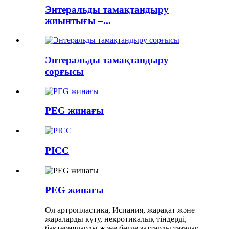
Энтеральды тамақтандыру
жиынтығы –...
Энтеральды тамақтандыру
сорғысы
PEG жинағы
PICC
PEG жинағы
Ол артропластика, Испания, жарақат және
жараларды күту, некротикалық тіндерді,
бактерияларды және бөгде заттарды тазалау