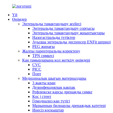
Үй
Өнімдер
Энтеральды тамақтандыру жүйесі
Энтеральды тамақтандыру сорғысы
Энтеральды тамақтандыру жиынтықтары
Назогастральды түтіктер
Ауызша энтеральды диспенсер ENFit шприці
PEG жинағы
Жалпы парентеральды қоректену
TPN сөмкесі
Қан тамырларына қол жеткізу өнімдері
CVC
PICC
Порт
Медициналық шығын материалдары
3 жақты кран
Дезинфекциялық қақпақ
Рефлюкске қарсы дренажды сөмке
Қос j стент
Гемодиализ қан түтігі
Мұрынның билиарлы дренаждық катетері
Инесіз қосқыштар