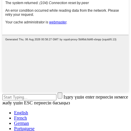
Іздеу үшін enter пернесін немесе
жабу үшін ESC пернесін басыңыз
English
French
German
Portuguese