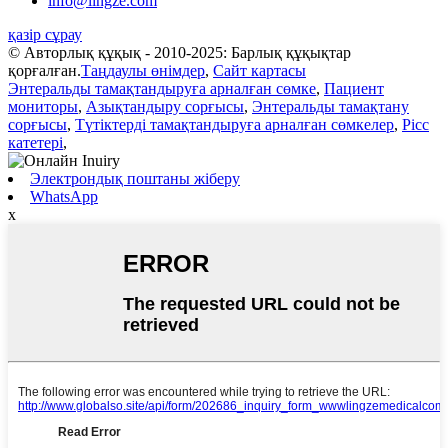
info@lingze.com
қазір сұрау
© Авторлық құқық - 2010-2025: Барлық құқықтар
қорғалған.
Таңдаулы өнімдер
,
Сайт картасы
Энтеральды тамақтандыруға арналған сөмке
,
Пациент
мониторы
,
Азықтандыру сорғысы
,
Энтеральды тамақтану
сорғысы
,
Түтіктерді тамақтандыруға арналған сөмкелер
,
Picc
катетері
,
Электрондық поштаны жіберу
WhatsApp
x