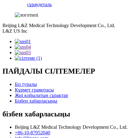
сұрау
деталь
Beijing L&Z Medical Technology Development Co., Ltd.
L&Z US Inc
ПАЙДАЛЫ СІЛТЕМЕЛЕР
Біз туралы
Құрмет грамотасы
Жиі қойылатын сұрақтар
Бізбен хабарласыңы
бізбен хабарласыңы
Beijing L&Z Medical Technology Development Co., Ltd.
+86-10-87952040