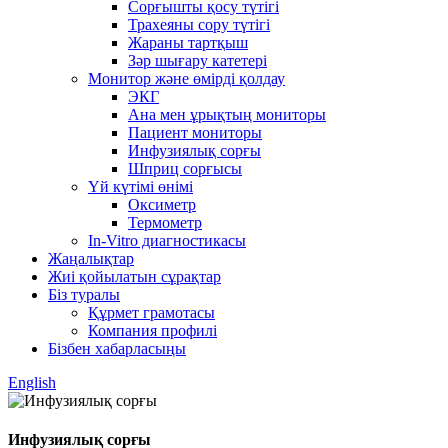
Сорғышты қосу түтігі
Трахеяны сору түтігі
Жараны тартқыш
Зәр шығару катетері
Монитор және өмірді қолдау
ЭКГ
Ана мен ұрықтың мониторы
Пациент мониторы
Инфузиялық сорғы
Шприц сорғысы
Үй күтімі өнімі
Оксиметр
Термометр
In-Vitro диагностикасы
Жаңалықтар
Жиі қойылатын сұрақтар
Біз туралы
Құрмет грамотасы
Компания профилі
Бізбен хабарласыңы
English
Инфузиялық сорғы