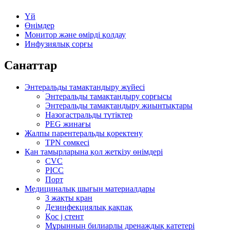
Үй
Өнімдер
Монитор және өмірді қолдау
Инфузиялық сорғы
Санаттар
Энтеральды тамақтандыру жүйесі
Энтеральды тамақтандыру сорғысы
Энтеральды тамақтандыру жиынтықтары
Назогастральды түтіктер
PEG жинағы
Жалпы парентеральды қоректену
TPN сөмкесі
Қан тамырларына қол жеткізу өнімдері
CVC
PICC
Порт
Медициналық шығын материалдары
3 жақты кран
Дезинфекциялық қақпақ
Қос j стент
Мұрынның билиарлы дренаждық катетері