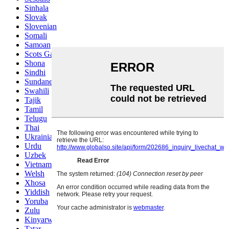
Sinhala
Slovak
Slovenian
Somali
Samoan
Scots Gaelic
Shona
Sindhi
Sundanese
Swahili
Tajik
Tamil
Telugu
Thai
Ukrainian
Urdu
Uzbek
Vietnamese
Welsh
Xhosa
Yiddish
Yoruba
Zulu
Kinyarwanda
Tatar