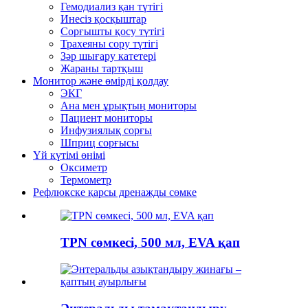
Гемодиализ қан түтігі
Инесіз қосқыштар
Сорғышты қосу түтігі
Трахеяны сору түтігі
Зәр шығару катетері
Жараны тартқыш
Монитор және өмірді қолдау
ЭКГ
Ана мен ұрықтың мониторы
Пациент мониторы
Инфузиялық сорғы
Шприц сорғысы
Үй күтімі өнімі
Оксиметр
Термометр
Рефлюкске қарсы дренажды сөмке
TPN сөмкесі, 500 мл, EVA қап