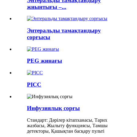
Энтеральды тамақтандыру
жиынтығы –...
Энтеральды тамақтандыру
сорғысы
PEG жинағы
PICC
Инфузиялық сорғы
Стандарт: Дәрілер кітапханасы, Тарих
жазбасы, Жылыту функциясы, Тамшы
детекторы, Қашықтан басқару пульті