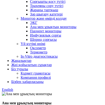
Сорғышты қосу түтігі
Трахеяны сору түтігі
Жараны тартқыш
Зәр шығару катетері
Монитор және өмірді қолдау
ЭКГ
Ана мен ұрықтың мониторы
Пациент мониторы
Инфузиялық сорғы
Шприц сорғысы
Үй күтімі өнімі
Оксиметр
Термометр
In-Vitro диагностикасы
Жаңалықтар
Жиі қойылатын сұрақтар
Біз туралы
Құрмет грамотасы
Компания профилі
Бізбен хабарласыңы
English
Ана мен ұрықтың мониторы