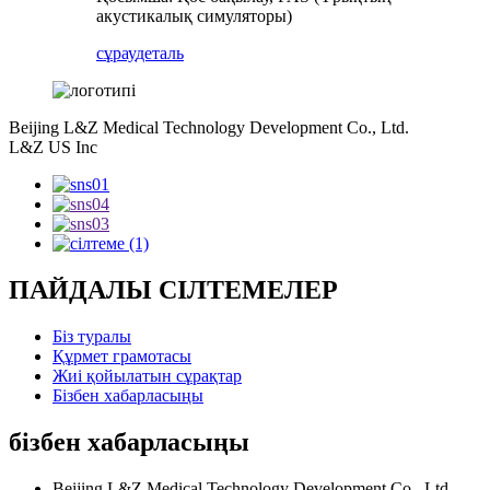
акустикалық симуляторы)
сұрау
деталь
Beijing L&Z Medical Technology Development Co., Ltd.
L&Z US Inc
ПАЙДАЛЫ СІЛТЕМЕЛЕР
Біз туралы
Құрмет грамотасы
Жиі қойылатын сұрақтар
Бізбен хабарласыңы
бізбен хабарласыңы
Beijing L&Z Medical Technology Development Co., Ltd.