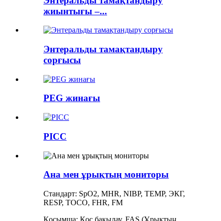
Энтеральды тамақтандыру
жиынтығы –...
Энтеральды тамақтандыру
сорғысы
PEG жинағы
PICC
Ана мен ұрықтың мониторы
Стандарт: SpO2, MHR, NIBP, TEMP, ЭКГ,
RESP, TOCO, FHR, FM
Қосымша: Қос бақылау, FAS (Ұрықтың