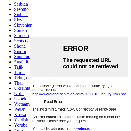
Serbian
Sesotho
Sinhala
Slovak
Slovenian
Somali
Samoan
Scots Gaelic
Shona
Sindhi
Sundanese
Swahili
Tajik
Tamil
Telugu
Thai
Ukrainian
Urdu
Uzbek
Vietnamese
Welsh
Xhosa
Yiddish
Yoruba
Zulu