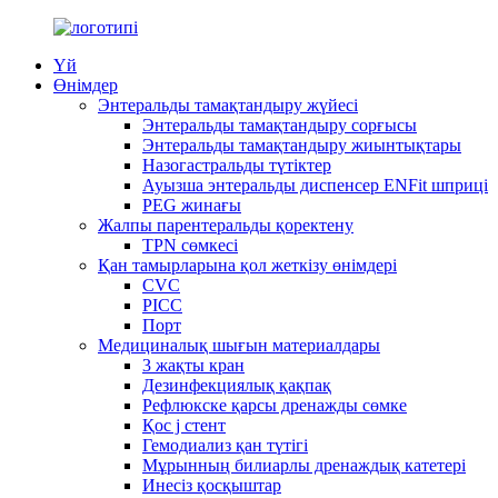
Үй
Өнімдер
Энтеральды тамақтандыру жүйесі
Энтеральды тамақтандыру сорғысы
Энтеральды тамақтандыру жиынтықтары
Назогастральды түтіктер
Ауызша энтеральды диспенсер ENFit шприці
PEG жинағы
Жалпы парентеральды қоректену
TPN сөмкесі
Қан тамырларына қол жеткізу өнімдері
CVC
PICC
Порт
Медициналық шығын материалдары
3 жақты кран
Дезинфекциялық қақпақ
Рефлюкске қарсы дренажды сөмке
Қос j стент
Гемодиализ қан түтігі
Мұрынның билиарлы дренаждық катетері
Инесіз қосқыштар