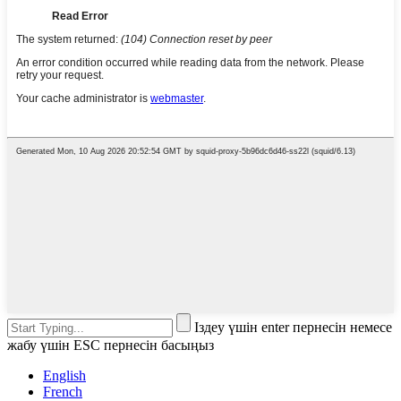
Іздеу үшін enter пернесін немесе
жабу үшін ESC пернесін басыңыз
English
French