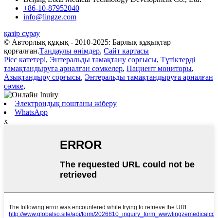
+86-10-87952040
info@lingze.com
қазір сұрау
© Авторлық құқық - 2010-2025: Барлық құқықтар
қорғалған.
Таңдаулы өнімдер
,
Сайт картасы
Picc катетері
,
Энтеральды тамақтану сорғысы
,
Түтіктерді
тамақтандыруға арналған сөмкелер
,
Пациент мониторы
,
Азықтандыру сорғысы
,
Энтеральды тамақтандыруға арналған
сөмке
,
Электрондық поштаны жіберу
WhatsApp
x