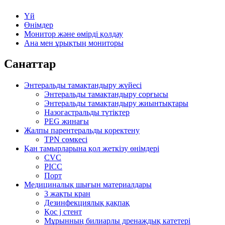
Үй
Өнімдер
Монитор және өмірді қолдау
Ана мен ұрықтың мониторы
Санаттар
Энтеральды тамақтандыру жүйесі
Энтеральды тамақтандыру сорғысы
Энтеральды тамақтандыру жиынтықтары
Назогастральды түтіктер
PEG жинағы
Жалпы парентеральды қоректену
TPN сөмкесі
Қан тамырларына қол жеткізу өнімдері
CVC
PICC
Порт
Медициналық шығын материалдары
3 жақты кран
Дезинфекциялық қақпақ
Қос j стент
Мұрынның билиарлы дренаждық катетері