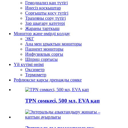
Гемодиализ қан түтігі
Инесіз қосқыштар
Сорғышты қосу түтігі
Трахеяны сору түтігі
Зәр шығару катетері
Жараны тартқыш
Монитор және өмірді қолдау
ЭКГ
Ана мен ұрықтың мониторы
Пациент мониторы
Инфузиялық сорғы
Шприц сорғысы
Үй күтімі өнімі
Оксиметр
Термометр
Рефлюкске қарсы дренажды сөмке
TPN сөмкесі, 500 мл, EVA қап