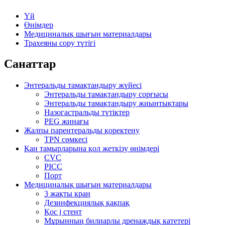
Үй
Өнімдер
Медициналық шығын материалдары
Трахеяны сору түтігі
Санаттар
Энтеральды тамақтандыру жүйесі
Энтеральды тамақтандыру сорғысы
Энтеральды тамақтандыру жиынтықтары
Назогастральды түтіктер
PEG жинағы
Жалпы парентеральды қоректену
TPN сөмкесі
Қан тамырларына қол жеткізу өнімдері
CVC
PICC
Порт
Медициналық шығын материалдары
3 жақты кран
Дезинфекциялық қақпақ
Қос j стент
Мұрынның билиарлы дренаждық катетері