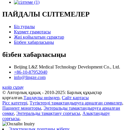
ПАЙДАЛЫ СІЛТЕМЕЛЕР
Біз туралы
Құрмет грамотасы
Жиі қойылатын сұрақтар
Бізбен хабарласыңы
бізбен хабарласыңы
Beijing L&Z Medical Technology Development Co., Ltd.
+86-10-87952040
info@lingze.com
қазір сұрау
© Авторлық құқық - 2010-2025: Барлық құқықтар
қорғалған.
Таңдаулы өнімдер
,
Сайт картасы
Picc катетері
,
Түтіктерді тамақтандыруға арналған сөмкелер
,
Пациент мониторы
,
Энтеральды тамақтандыруға арналған
сөмке
,
Энтеральды тамақтану сорғысы
,
Азықтандыру
сорғысы
,
Электрондық поштаны жіберу