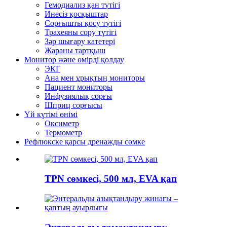
Гемодиализ қан түтігі
Инесіз қосқыштар
Сорғышты қосу түтігі
Трахеяны сору түтігі
Зәр шығару катетері
Жараны тартқыш
Монитор және өмірді қолдау
ЭКГ
Ана мен ұрықтың мониторы
Пациент мониторы
Инфузиялық сорғы
Шприц сорғысы
Үй күтімі өнімі
Оксиметр
Термометр
Рефлюкске қарсы дренажды сөмке
TPN сөмкесі, 500 мл, EVA қап