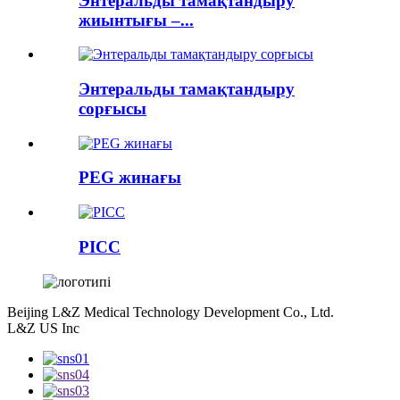
Энтеральды тамақтандыру
жиынтығы –...
Энтеральды тамақтандыру
сорғысы
PEG жинағы
PICC
Beijing L&Z Medical Technology Development Co., Ltd.
L&Z US Inc