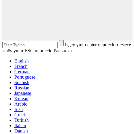
Іздеу үшін enter пернесін немесе
жабу үшін ESC пернесін басыңыз
English
French
German
Portuguese
Spanish
Russian
Japanese
Korean
Arabic
Irish
Greek
Turkish
Italian
Danish