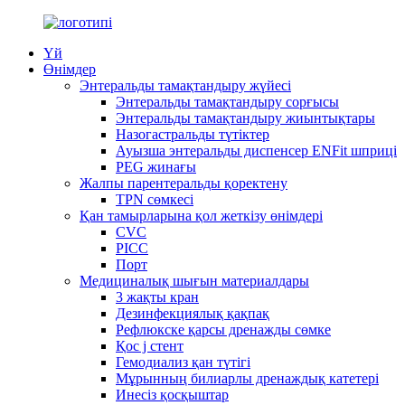
Үй
Өнімдер
Энтеральды тамақтандыру жүйесі
Энтеральды тамақтандыру сорғысы
Энтеральды тамақтандыру жиынтықтары
Назогастральды түтіктер
Ауызша энтеральды диспенсер ENFit шприці
PEG жинағы
Жалпы парентеральды қоректену
TPN сөмкесі
Қан тамырларына қол жеткізу өнімдері
CVC
PICC
Порт
Медициналық шығын материалдары
3 жақты кран
Дезинфекциялық қақпақ
Рефлюкске қарсы дренажды сөмке
Қос j стент
Гемодиализ қан түтігі
Мұрынның билиарлы дренаждық катетері
Инесіз қосқыштар