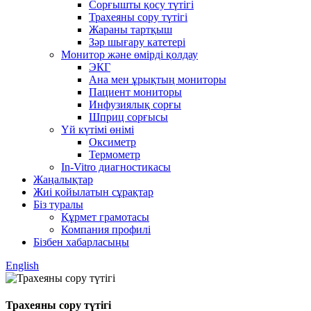
Сорғышты қосу түтігі
Трахеяны сору түтігі
Жараны тартқыш
Зәр шығару катетері
Монитор және өмірді қолдау
ЭКГ
Ана мен ұрықтың мониторы
Пациент мониторы
Инфузиялық сорғы
Шприц сорғысы
Үй күтімі өнімі
Оксиметр
Термометр
In-Vitro диагностикасы
Жаңалықтар
Жиі қойылатын сұрақтар
Біз туралы
Құрмет грамотасы
Компания профилі
Бізбен хабарласыңы
English
Трахеяны сору түтігі